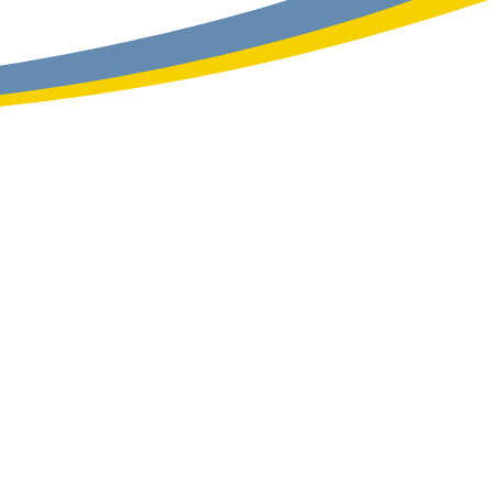
rcionan una excelente
sionales más difíciles
ecífica que mantiene los
o