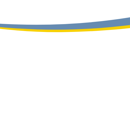
Ingredientes de alto rendimiento que propo
eliminación y limpieza de las manchas profe
Contiene una tecnología de blanqueado esp
blancos más blancos y durante más tiemp