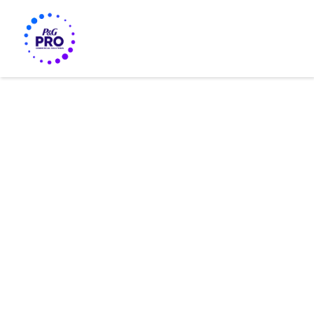
REINIGUNGSLÖSUNGEN FÜR RESTAURANTS, BARS UND
CAFÉS
RESTAURANTS/BARS/CAFÉS